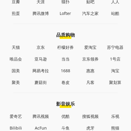
豆瓣
天涯
猫扑
贴吧
人人
煎蛋
腾讯微博
Lofter
汽车之家
站酷
品质购物
天猫
京东
柠檬好券
爱淘宝
苏宁电器
唯品会
亚马逊
当当
京东领券
1号店
国美
网易考拉
1688
惠惠
淘宝
聚美
蘑菇街
卷皮
凡客
聚划算
影音娱乐
爱奇艺
腾讯视频
优酷
搜狐视频
乐视
Bilibili
AcFun
斗鱼
虎牙
熊猫