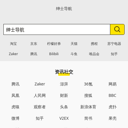
绅士导航
淘宝
京东
柠檬好券
天猫
携程
苏宁电器
Zaker
腾讯
Bilibili
斗鱼
唯品会
知乎
资讯社交
腾讯
Zaker
澎湃
36氪
网易
凤凰
人民网
财新
搜狐
BBC
虎嗅
观察者
头条
新浪体育
虎扑
微博
知乎
V2EX
简书
果壳